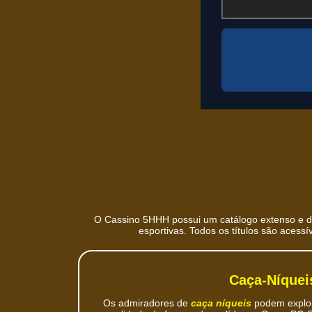
O Cassino 5HHH possui um catálogo extenso e div
esportivas. Todos os títulos são acessí
Caça-Níquei
Os admiradores de
caça níqueis
podem explora