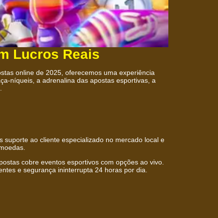
om Lucros Reais
postas online de 2025, oferecemos uma experiência
a-níqueis, a adrenalina das apostas esportivas, a
.
suporte ao cliente especializado no mercado local e
omoedas.
apostas cobre eventos esportivos com opções ao vivo.
tes e segurança ininterrupta 24 horas por dia.