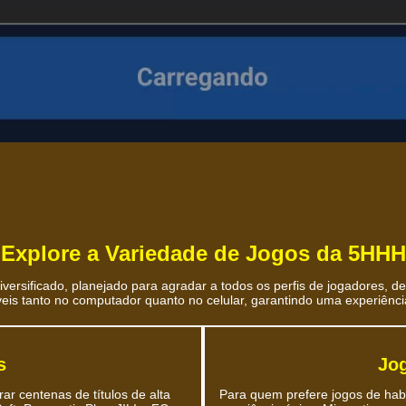
Explore a Variedade de Jogos da 5HHH
ersificado, planejado para agradar a todos os perfis de jogadores, de
veis tanto no computador quanto no celular, garantindo uma experiência
s
Jog
r centenas de títulos de alta
Para quem prefere jogos de hab