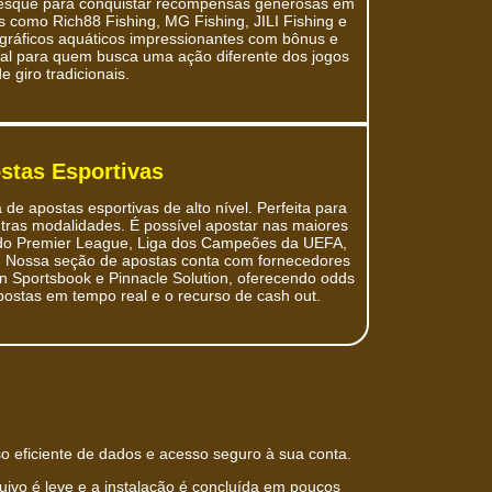
e pesque para conquistar recompensas generosas em
s como Rich88 Fishing, MG Fishing, JILI Fishing e
gráficos aquáticos impressionantes com bônus e
deal para quem busca uma ação diferente dos jogos
e giro tradicionais.
stas Esportivas
e apostas esportivas de alto nível. Perfeita para
utras modalidades. É possível apostar nas maiores
indo Premier League, Liga dos Campeões da UEFA,
s. Nossa seção de apostas conta com fornecedores
n Sportsbook e Pinnacle Solution, oferecendo odds
postas em tempo real e o recurso de cash out.
so eficiente de dados e acesso seguro à sua conta.
quivo é leve e a instalação é concluída em poucos