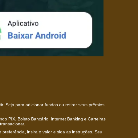
. Seja para adicionar fundos ou retirar seus prêmios,
do PIX, Boleto Bancário, Internet Banking e Carteiras
transacionar.
referência, insira o valor e siga as instruções. Seu