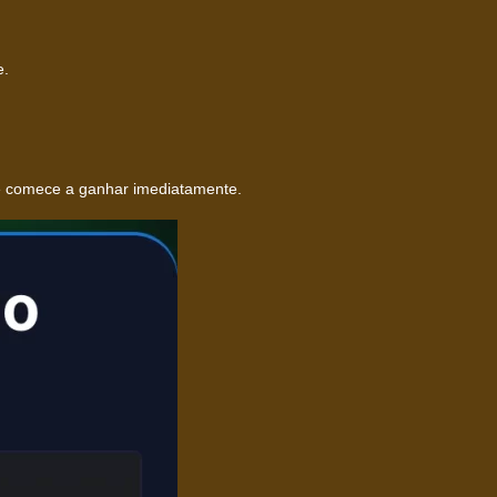
e.
 e comece a ganhar imediatamente.