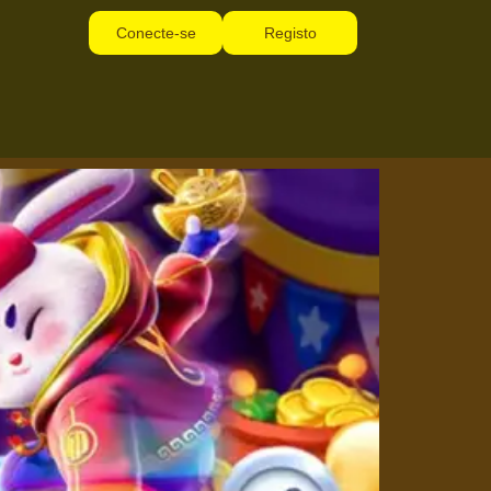
Conecte-se
Registo