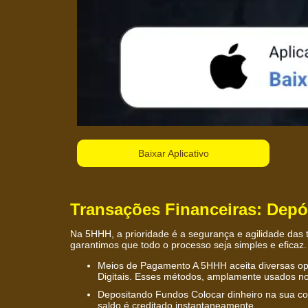
Baixar Aplicativo
Transações Financeiras: Depó
Na 5HHH, a prioridade é a segurança e agilidade das t
garantimos que todo o processo seja simples e eficaz.
Meios de Pagamento A 5HHH aceita diversas opçõ
Digitais. Esses métodos, amplamente usados no B
Depositando Fundos Colocar dinheiro na sua cont
saldo é creditado instantaneamente.